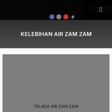
PAKEJ UMRAH
CORPORATE TICKETING
PAKEJ PERCUTIA
TENTANG KAMI
KELEBIHAN AIR ZAM ZAM
TELAGA AIR ZAM ZAM