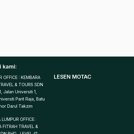
 kami:
LESEN MOTAC
 OFFICE : KEMBARA
TRAVEL & TOURS SDN
, Jalan Universiti 1,
versiti Parit Raja, Batu
hor Darul Takzim
 LUMPUR OFFICE:
 FITRAH TRAVEL &
N BHD , LEVEL 41 ,